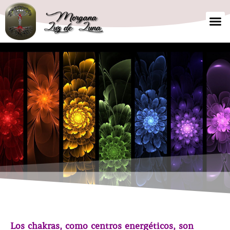
Curso
Cursos on lin
Finaliz
Los chakras, como centros energéticos, son